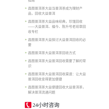
指南
昌图普洱茶大益当普洱茶成为理财产
品，回收大益普洱
昌图普洱茶大益品味经典，珍馐回收
——大益普洱、福今、陈升号老班章回
收专栏
昌图普洱茶大益探讨大益普洱回收的必
要
昌图普洱茶大益普洱茶回收方式
昌图普洱茶大益普洱回收需要了解的常
识
昌图普洱茶大益普洱回收渠道：让大益
普洱回收变得更加便捷
昌图普洱茶大益便捷回收大益普洱茶，
解决普洱流通问题
24小时咨询