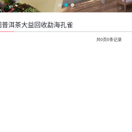
图普洱茶大益回收勐海孔雀
共
0
页
0
条记录