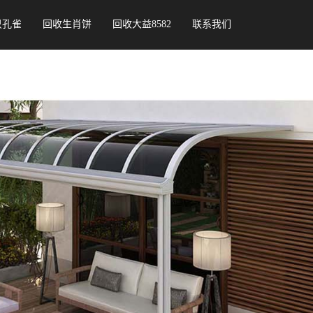
只孔雀
回收生肖饼
回收大益8582
联系我们